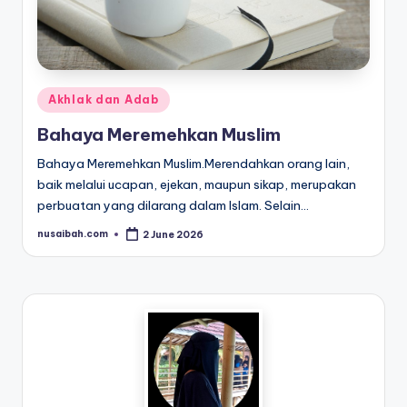
a
y
a
H
Posted
Akhlak dan Adab
i
in
Bahaya Meremehkan Muslim
d
Bahaya Meremehkan Muslim.Merendahkan orang lain,
u
baik melalui ucapan, ejekan, maupun sikap, merupakan
perbuatan yang dilarang dalam Islam. Selain…
p
S
nusaibah.com
2 June 2026
Posted
by
e
h
a
t