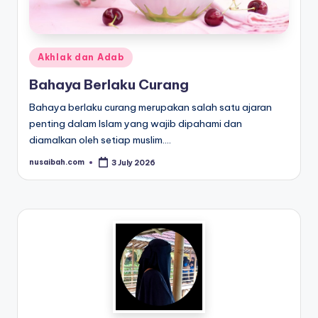
a
y
a
Posted
Akhlak dan Adab
H
in
Bahaya Berlaku Curang
i
Bahaya berlaku curang merupakan salah satu ajaran
d
penting dalam Islam yang wajib dipahami dan
u
diamalkan oleh setiap muslim.…
p
nusaibah.com
3 July 2026
Posted
by
S
e
h
a
t